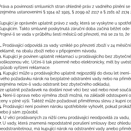
Práva a povinnosti smluvních stran ohledně práv z vadného plnění se
(zejména ustanoveními § 1914 až 1925, § 2099 až 2117 a § 2161 až 2174
Kupující je oprávněn uplatnit právo z vady, která se vyskytne u spotř
Kupujícím. Takto smluvně poskytnutá záruční doba začíná běžet ode d
Projeví-li se vada v průběhu šesti měsíců od převzetí, má se za to, že 
.
Prodávající odpovídá za vady vzniklé po převzetí zboží v 24 měsíčn
reklamě, na obalu zboží nebo v připojeném návodu.
2.
Kupující je povinen uplatnit reklamaci u prodávajícího bez zbytečn
poškozenou věc. Učiní-li tak písemně nebo elektronicky, měl by uvés
způsob vyřízení reklamace.
3.
Kupující může u prodávajícího uplatnit nejpozději do dvou let (není-
svého požadavku nárok na bezplatné odstranění vady nebo na přiměř
(zejména nelze-li vadu odstranit bez zbytečného odkladu),
lze uplatnit požadavek na dodání nové věci bez vad nebo nové součást
4.
Není-li oprava nebo výměna zboží možná, na základě odstoupení o
ceny v plné výši. Taktéž může požadovat přiměřenou slevu z kupní ce
5.
Prodávající není povinen nároku spotřebitele vyhovět, pokud prokáž
nebo ji sám způsobil.
6.
U věcí prodávaných za nižší cenu prodávající neodpovídá za vadu, p
.
U vady, která znamená nepodstatné porušení smlouvy (bez ohledu na
neodstranitelnou), má kupující nárok na odstranění vady anebo přimě