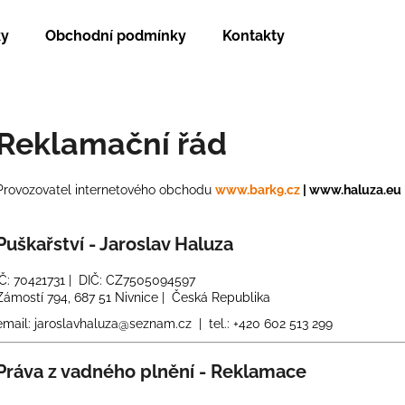
ky
Obchodní podmínky
Kontakty
Co potřebujete najít?
Reklamační řád
HLEDAT
Provozovatel internetového obchodu
www.bark9.cz
| www.haluza.eu
Puškařství - Jaroslav Haluza
Doporučujeme
IČ: 70421731 | DIČ: CZ7505094597
Zámostí 794, 687 51 Nivnice | Česká Republika
email: jaroslavhaluza@seznam.cz | tel.: +420 602 513 299
Práva z vadného plnění - Reklamace