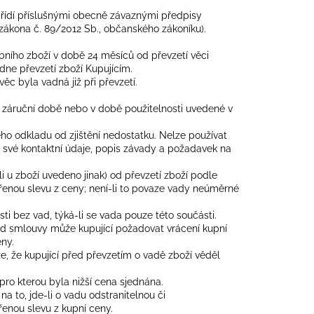
 řídí příslušnými obecně závaznými předpisy
 zákona č. 89/2012 Sb., občanského zákoníku).
ebního zboží v době 24 měsíců od převzetí věci
ne převzetí zboží Kupujícím.
věc byla vadná již při převzetí.
í záruční době nebo v době použitelnosti uvedené v
ého odkladu od zjištění nedostatku. Nelze používat
t své kontaktní údaje, popis závady a požadavek na
li u zboží uvedeno jinak) od převzetí zboží podle
enou slevu z ceny; není-li to povaze vady neúměrné
i bez vad, týká-li se vada pouze této součásti.
d smlouvy může kupující požadovat vrácení kupní
ny.
e, že kupující před převzetím o vadě zboží věděl
ro kterou byla nižší cena sjednána.
 to, jde-li o vadu odstranitelnou či
řenou slevu z kupní ceny.