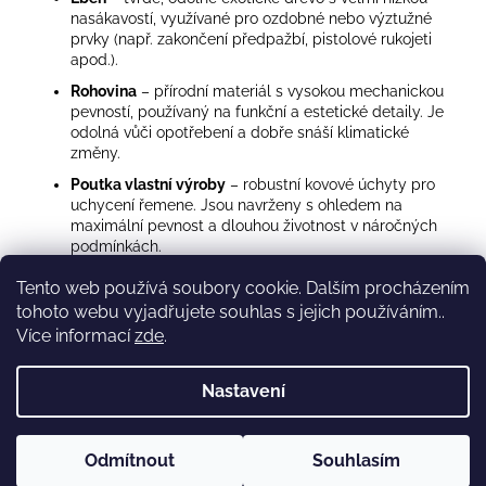
nasákavostí, využívané pro ozdobné nebo výztužné
prvky (např. zakončení předpažbí, pistolové rukojeti
apod.).
Rohovina
– přírodní materiál s vysokou mechanickou
pevností, používaný na funkční a estetické detaily. Je
odolná vůči opotřebení a dobře snáší klimatické
změny.
Poutka vlastní výroby
– robustní kovové úchyty pro
uchycení řemene. Jsou navrženy s ohledem na
maximální pevnost a dlouhou životnost v náročných
podmínkách.
Gumová botka
– ergonomicky tvarovaná koncovka
Tento web používá soubory cookie. Dalším procházením
pažby z kvalitní gumy. Výrazně snižuje zpětný ráz a
tohoto webu vyjadřujete souhlas s jejich používáním..
přispívá k pohodlí při střelbě. Výrobek je námi vyvíjen
Více informací
zde
.
a vyráběn interně.
Nastavení
Z
Vytvořil Shoptet
á
Copyright 2026
Puškařství HALUZA
. Všechna práva
p
Odmítnout
Souhlasím
vyhrazena.
a