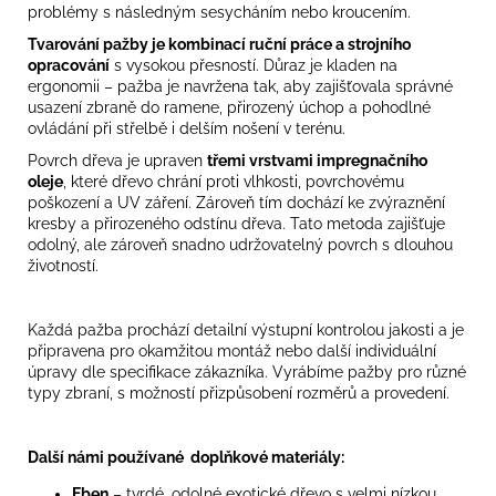
problémy s následným sesycháním nebo kroucením.
Tvarování pažby je kombinací ruční práce a strojního
opracování
s vysokou přesností. Důraz je kladen na
ergonomii – pažba je navržena tak, aby zajišťovala správné
usazení zbraně do ramene, přirozený úchop a pohodlné
ovládání při střelbě i delším nošení v terénu.
Povrch dřeva je upraven
třemi vrstvami impregnačního
oleje
, které dřevo chrání proti vlhkosti, povrchovému
poškození a UV záření. Zároveň tím dochází ke zvýraznění
kresby a přirozeného odstínu dřeva. Tato metoda zajišťuje
odolný, ale zároveň snadno udržovatelný povrch s dlouhou
životností.
Každá pažba prochází detailní výstupní kontrolou jakosti a je
připravena pro okamžitou montáž nebo další individuální
úpravy dle specifikace zákazníka. Vyrábíme pažby pro různé
typy zbraní, s možností přizpůsobení rozměrů a provedení.
Další námi používané doplňkové materiály:
Eben
– tvrdé, odolné exotické dřevo s velmi nízkou