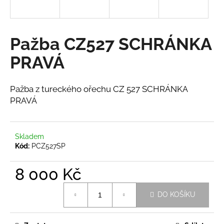
a
j
í
Pažba CZ527 SCHRÁNKA
t
PRAVÁ
?
Pažba z tureckého ořechu CZ 527 SCHRÁNKA
PRAVÁ
HLEDAT
Skladem
Kód:
PCZ527SP
D
o
8 000 Kč
p
Měrná
o
DO KOŠÍKU
cena:
r
u