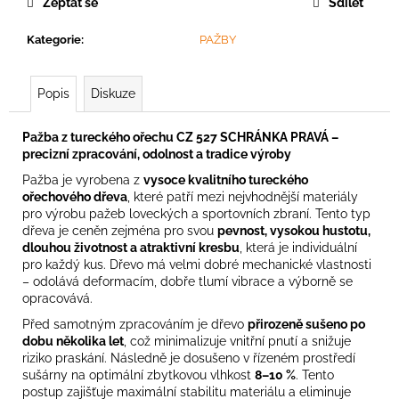
č
Zeptat se
Sdílet
u
j
Kategorie
:
PAŽBY
e
m
Popis
Diskuze
e
Pažba z tureckého ořechu CZ 527 SCHRÁNKA PRAVÁ –
precizní zpracování, odolnost a tradice výroby
Pažba je vyrobena z
vysoce kvalitního tureckého
ořechového dřeva
, které patří mezi nejvhodnější materiály
pro výrobu pažeb loveckých a sportovních zbraní. Tento typ
dřeva je ceněn zejména pro svou
pevnost, vysokou hustotu,
dlouhou životnost a atraktivní kresbu
, která je individuální
pro každý kus. Dřevo má velmi dobré mechanické vlastnosti
– odolává deformacím, dobře tlumí vibrace a výborně se
opracovává.
Před samotným zpracováním je dřevo
přirozeně sušeno po
dobu několika let
, což minimalizuje vnitřní pnutí a snižuje
riziko praskání. Následně je dosušeno v řízeném prostředí
sušárny na optimální zbytkovou vlhkost
8–10 %
. Tento
postup zajišťuje maximální stabilitu materiálu a eliminuje